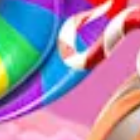
Conditions générales
Déclaration de confidentialité
Cookies
Choisir la langue
:
EN
FR
NL
RO
TR
BG
PL
RU
IT
DE
ES
TH
ZH
UK