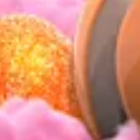
Arrêtez-vous à temps! Plus d'informations
sur
www.arretezvousatemps.be
Ce site web est exploité par BVBA Ramses dont le siège social est