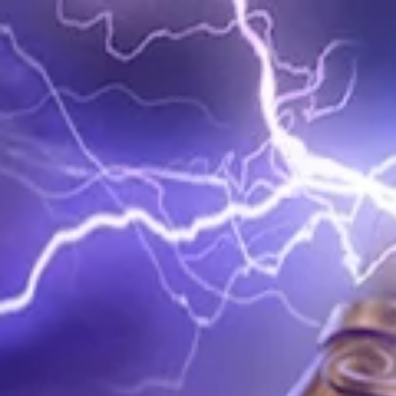
FR
JEUX
PROMOS
TOURNOIS
XTRA PAYOUT
STARHUB
S'inscrire
Se connecter
Jeux
Promo
Xtra Payout
STARHUB