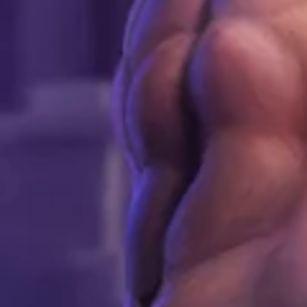
Jackpot Games
Slots de Dés
Buy Bonus
Dice classique
Blackjack
Roulette
Table Games
Video Poker
Sic Bo
Thèmes
Animal
Mythology
Sci Fi
Movies And TV
Sport Slots
Fruit Slots
Aventures et Explorateurs
Heroes And Villains
Cute And Bubbly
Scary Slots
Voir plus