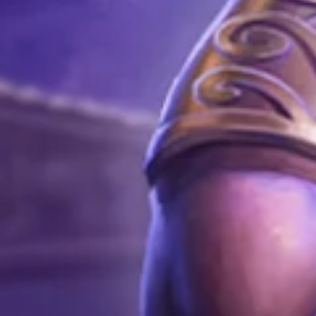
Take Olympus
Connectez-vous et jouez pour de l'argent réel
Se connecter
ou
Jouez gratuitement
Pas de compte?
Rejoignez-nous maintenant