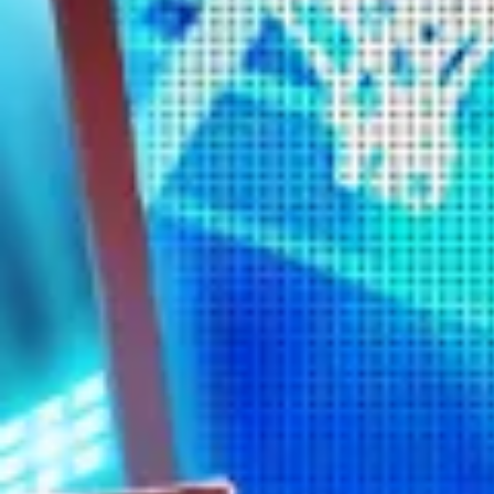
Take the Shot™
Connectez-vous et jouez pour de l'argent réel
Se connecter
ou
Jouez gratuitement
Pas de compte?
Rejoignez-nous maintenant