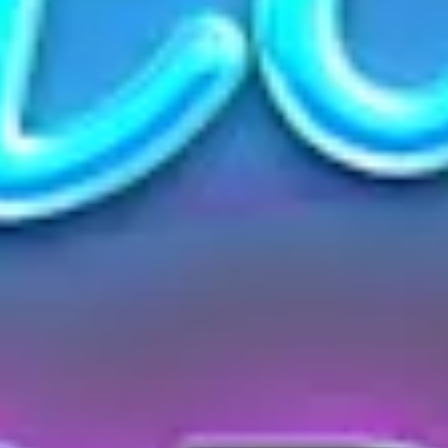
Fournisseurs
Amusnet
BetMan
PragmaticPlay
EGT Digital
Greentube
BetSoft
Endorphina
Gaming1
WorldMatch
Evolution
Voir plus