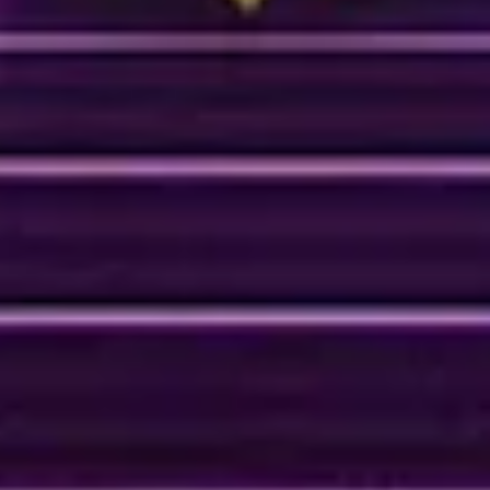
Arrêtez-vous à temps! Plus d'informations
sur
www.arretezvousatemps.be
Ce site web est exploité par BVBA Ramses dont le siège social est