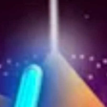
Informations
TOUS LES JEUX
TOURNOIS
PROMOS
SALLES DE JEUX
AIDE
Catégories