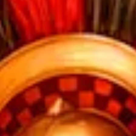
Almighty Sparta Dice
Connectez-vous et jouez pour de l'argent réel
Se connecter
ou
Jouez gratuitement
Pas de compte?
Rejoignez-nous maintenant