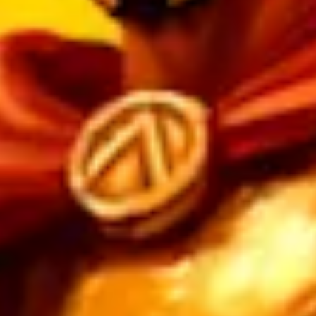
Fournisseurs
Amusnet
BetMan
PragmaticPlay
EGT Digital
Greentube
BetSoft
Endorphina
Gaming1
WorldMatch
Evolution
Voir plus