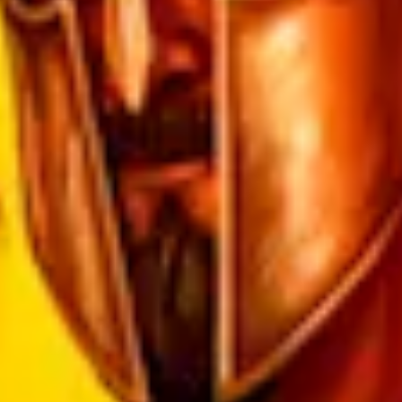
Jackpot Games
Slots de Dés
Buy Bonus
Dice classique
Blackjack
Roulette
Table Games
Video Poker
Sic Bo
Thèmes
Animal
Mythology
Sci Fi
Movies And TV
Sport Slots
Fruit Slots
Aventures et Explorateurs
Heroes And Villains
Cute And Bubbly
Scary Slots
Voir plus