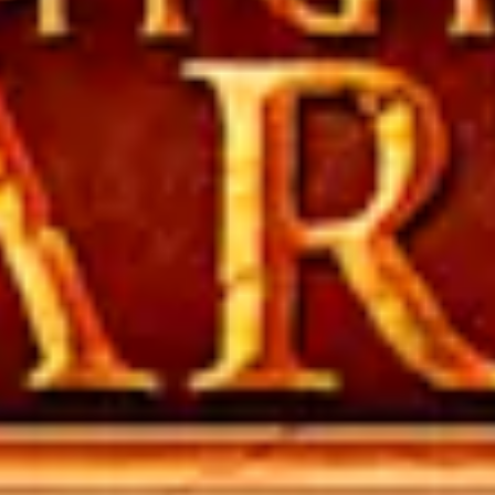
Arrêtez-vous à temps! Plus d'informations
sur
www.arretezvousatemps.be
Ce site web est exploité par BVBA Ramses dont le siège social est