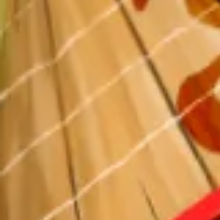
Informations
TOUS LES JEUX
TOURNOIS
PROMOS
SALLES DE JEUX
AIDE
Catégories