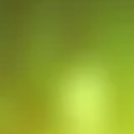
FR
JEUX
PROMOS
TOURNOIS
XTRA PAYOUT
STARHUB
S'inscrire
Se connecter
Jeux
Promo
Xtra Payout
STARHUB