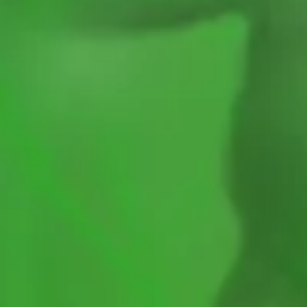
Jackpot Games
Slots de Dés
Buy Bonus
Dice classique
Blackjack
Roulette
Table Games
Video Poker
Sic Bo
Thèmes
Animal
Mythology
Sci Fi
Movies And TV
Sport Slots
Fruit Slots
Aventures et Explorateurs
Heroes And Villains
Cute And Bubbly
Scary Slots
Voir plus