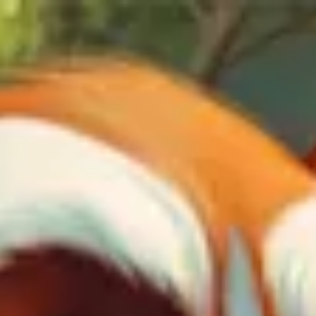
IT
PROMOS
TOURNAMENTS
XTRA PAYOUT
STARHUB
Registro
Accedi
GIOCHI
Promo
Xtra Payout
STARHUB