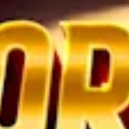
Termini e condizioni
Informativa sulla privacy
dichiarazione sui cookie
Scegli la lingua
:
EN
FR
NL
RO
TR
BG
PL
RU
IT
DE
ES
TH
ZH
UK