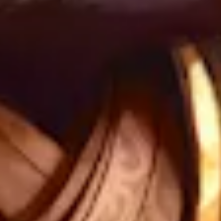
Informazioni
TUTTI I GIOCHI
TORNEI
PROMOS
LOCATIONS
HELP
Categorie