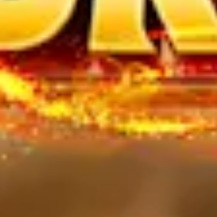
Gambling can be addictive. Stop in time! More info
at
www.stopoptijd.be
-
www.arretezvousatemps.be
This website is operated by BVBA Ramses whose registered office