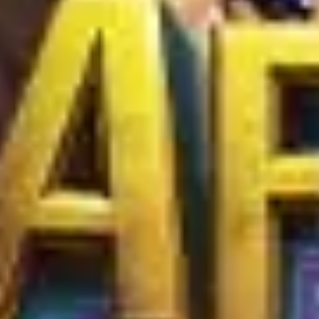
Fornitori
Amusnet
BetMan
PragmaticPlay
EGT Digital
Greentube
BetSoft
Endorphina
Gaming1
WorldMatch
Evolution
Vedi di più