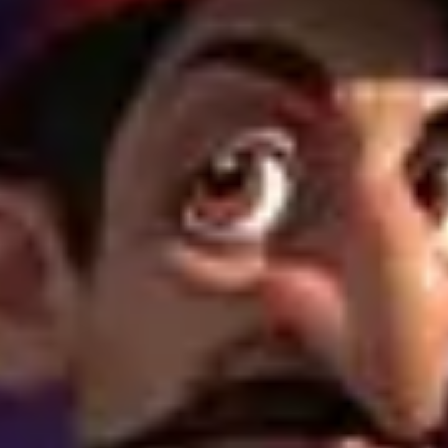
Informazioni
TUTTI I GIOCHI
TORNEI
PROMOS
LOCATIONS
HELP
Categorie