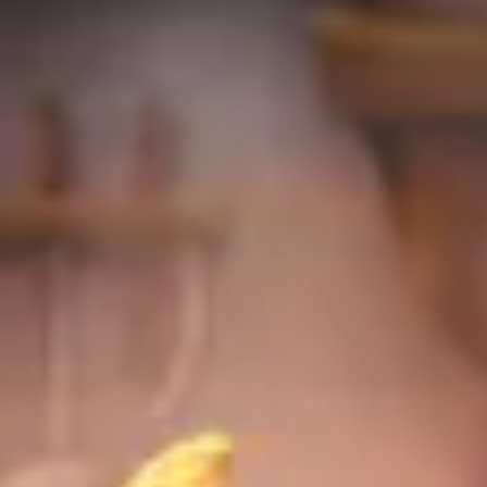
Fornitori
Amusnet
BetMan
PragmaticPlay
EGT Digital
Greentube
BetSoft
Endorphina
Gaming1
WorldMatch
Evolution
Vedi di più