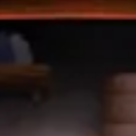
Jackpot Games
Dice Slots
Buy Bonus
Classic Dice
Blackjack
Roulette
Table Games
Video Poker
Sic Bo
Temi
Animal
Mythology
Sci Fi
Movies And TV
Sport Slots
Fruit Slots
Adventures And Explorers
Heroes And Villains
Cute And Bubbly
Scary Slots
Vedi di più