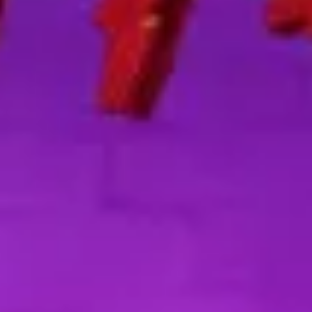
Gambling can be addictive. Stop in time! More info
at
www.stopoptijd.be
-
www.arretezvousatemps.be
This website is operated by BVBA Ramses whose registered office