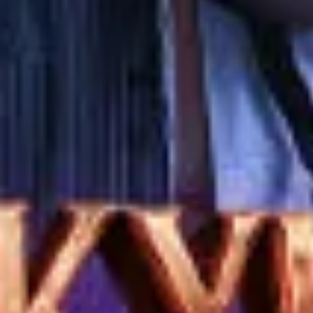
Fornitori
Amusnet
BetMan
PragmaticPlay
EGT Digital
Greentube
BetSoft
Endorphina
Gaming1
WorldMatch
Evolution
Vedi di più