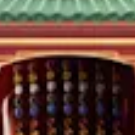
Golden Destiny – Hold &
Win™
Accedi e gioca per denaro vero
Accedi
o
Gioca gratis