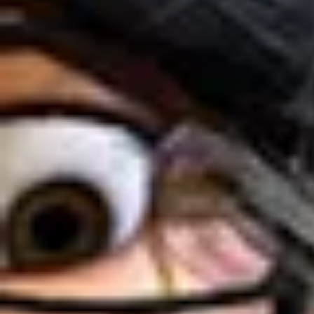
Informazioni
TUTTI I GIOCHI
TORNEI
PROMOS
LOCATIONS
HELP
Categorie