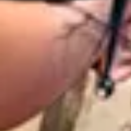
Jackpot Games
Dice Slots
Buy Bonus
Classic Dice
Blackjack
Roulette
Table Games
Video Poker
Sic Bo
Temi
Animal
Mythology
Sci Fi
Movies And TV
Sport Slots
Fruit Slots
Adventures And Explorers
Heroes And Villains
Cute And Bubbly
Scary Slots
Vedi di più