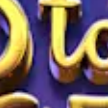
Fornitori
Amusnet
BetMan
PragmaticPlay
EGT Digital
Greentube
BetSoft
Endorphina
Gaming1
WorldMatch
Evolution
Vedi di più