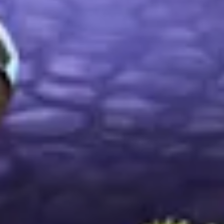
Gambling can be addictive. Stop in time! More info
at
www.stopoptijd.be
-
www.arretezvousatemps.be
This website is operated by BVBA Ramses whose registered office