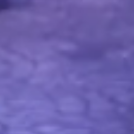
Termini e condizioni
Informativa sulla privacy
dichiarazione sui cookie
Scegli la lingua
:
EN
FR
NL
RO
TR
BG
PL
RU
IT
DE
ES
TH
ZH
UK