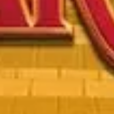
Gambling can be addictive. Stop in time! More info
at
www.stopoptijd.be
-
www.arretezvousatemps.be
This website is operated by BVBA Ramses whose registered office