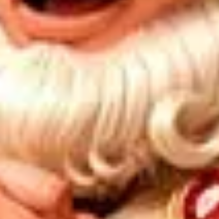
Jackpot Games
Dice Slots
Buy Bonus
Classic Dice
Blackjack
Roulette
Table Games
Video Poker
Sic Bo
Temi
Animal
Mythology
Sci Fi
Movies And TV
Sport Slots
Fruit Slots
Adventures And Explorers
Heroes And Villains
Cute And Bubbly
Scary Slots
Vedi di più