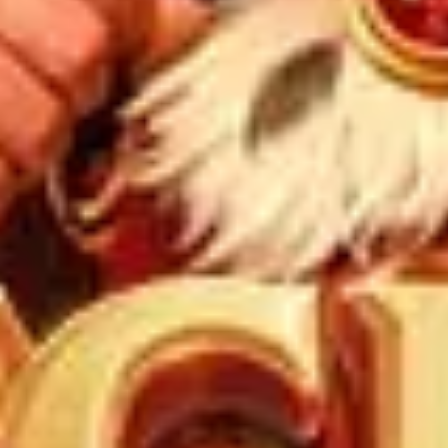
Fornitori
Amusnet
BetMan
PragmaticPlay
EGT Digital
Greentube
BetSoft
Endorphina
Gaming1
WorldMatch
Evolution
Vedi di più