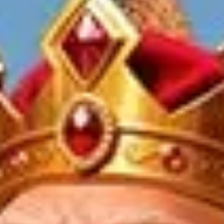
The Kingdom of Cardia
Accedi e gioca per denaro vero
Accedi
o
Gioca gratis
Non hai un account?
Iscriviti ora