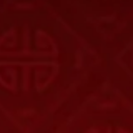
no – Hold & Win™