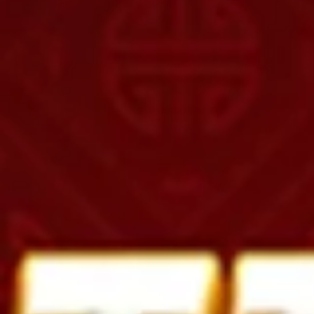
Informazioni
TUTTI I GIOCHI
TORNEI
PROMOS
LOCATIONS
HELP
Categorie