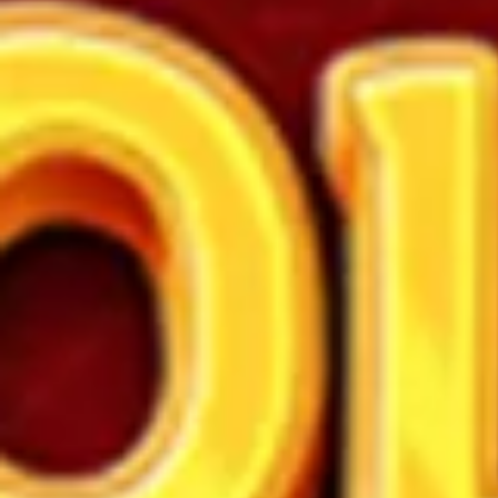
Fornitori
Amusnet
BetMan
PragmaticPlay
EGT Digital
Greentube
BetSoft
Endorphina
Gaming1
WorldMatch
Evolution
Vedi di più