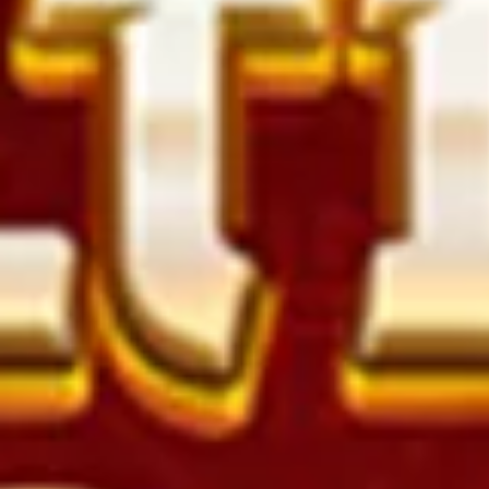
Jackpot Games
Dice Slots
Buy Bonus
Classic Dice
Blackjack
Roulette
Table Games
Video Poker
Sic Bo
Temi
Animal
Mythology
Sci Fi
Movies And TV
Sport Slots
Fruit Slots
Adventures And Explorers
Heroes And Villains
Cute And Bubbly
Scary Slots
Vedi di più