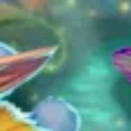
Fornitori
Amusnet
BetMan
PragmaticPlay
EGT Digital
Greentube
BetSoft
Endorphina
Gaming1
WorldMatch
Evolution
Vedi di più