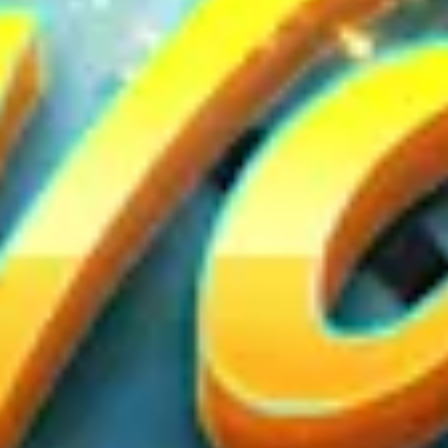
Woodlanders
Accedi e gioca per denaro vero
Accedi
o
Gioca gratis
Non hai un account?
Iscriviti ora