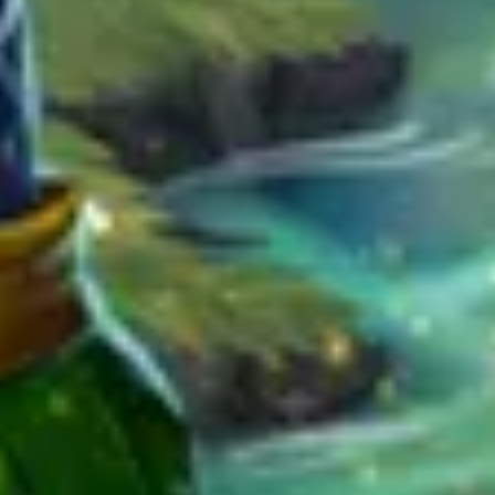
Gambling can be addictive. Stop in time! More info
at
www.stopoptijd.be
-
www.arretezvousatemps.be
This website is operated by BVBA Ramses whose registered office