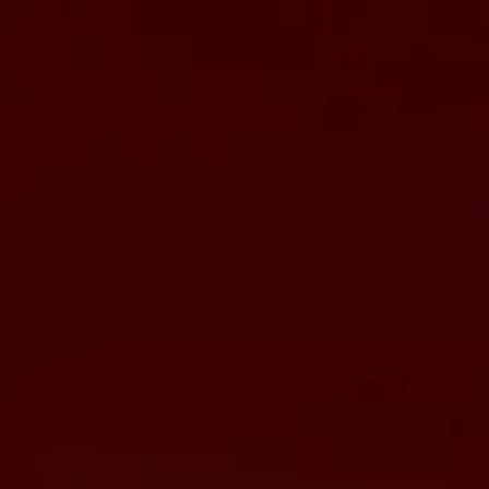
IT
PROMOS
TOURNAMENTS
XTRA PAYOUT
STARHUB
Registro
Accedi
GIOCHI
Promo
Xtra Payout
STARHUB