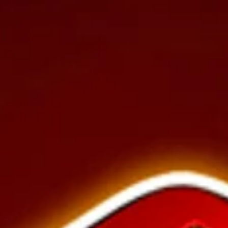
Informazioni
TUTTI I GIOCHI
TORNEI
PROMOS
LOCATIONS
HELP
Categorie