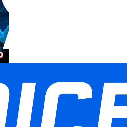
olle Maan bij Stardice!