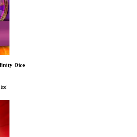
inity Dice
ice!