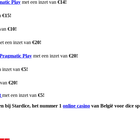
atic Play
met een inzet van
€14!
an
€15!
 van
€10!
t een inzet van
€20!
Pragmatic Play
met een inzet van
€20!
n inzet van
€5!
 van
€20!
t
met een inzet van
€5!
ten bij Stardice, het nummer 1
online casino
van België voor dice sp