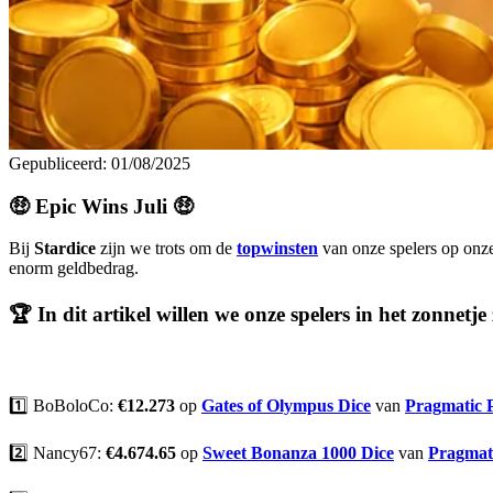
Gepubliceerd
:
01/08/2025
🤑 Epic Wins Juli 🤑
Bij
Stardice
zijn we trots om de
topwinsten
van onze spelers op onze
enorm geldbedrag.
🏆 In dit artikel willen we onze spelers in het zonnetje
1️⃣
BoBoloCo
:
€12.273
op
Gates of Olympus Dice
van
Pragmatic 
2️⃣
Nancy67
:
€4.674.65
op
Sweet Bonanza 1000 Dice
van
Pragmat