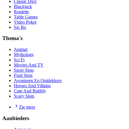
Classic Dice
Blackjack
Roulette
Table Games
Video Poker
Sic Bo
Thema's
Animal
Mythology
Sci Fi
Movies And TV
Sport Slots
Fruit Slots
Avonturen En Ontdekkers
Heroes And Villains
Cute And Bubbly
Scary Slots
Zie meer
Aanbieders