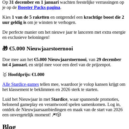
Op
31 december en 1 januari
wachten feestelijke verrassingen op
je op de
Booster Packs-pagina
.
Kies
1 van de 5 raketten
en ontgrendel een
krachtige boost die 2
uur geldig is
om je winsten te verhogen.
De perfecte manier om het nieuwe jaar te lanceren met extra energie
en exclusieve beloningen!
🎁 €5.000 Nieuwjaarstoernooi
Doe mee aan het
€5.000 Nieuwjaarstoernooi
, van
29 december
tot 4 januari
, en strijd mee voor een deel van de prijzenpot.
🥇
Hoofdprijs: €1.000
Alle Stardice-games
tellen mee, waardoor je volop kansen krijgt om
het klassement te beklimmen en 2026 sterk te starten.
Luid het Nieuwjaar in met
Stardice
, waar spannende promoties,
belonend gameplay en verantwoord spelen samenkomen. Log in,
ontdek de Nieuwjaarsaanbiedingen en maak van de start van 2026
een onvergetelijk moment! 🎆🎲
Blog