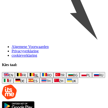
Algemene Voorwaarden
Privacyverklaring
cookieverklaring
Kies taal
:
EN
FR
NL
RO
TR
BG
PL
RU
IT
DE
ES
TH
ZH
UK