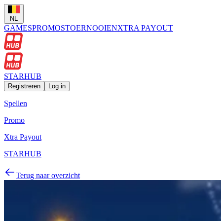
NL
GAMES
PROMOS
TOERNOOIEN
XTRA PAYOUT
STARHUB
Registreren
Log in
Spellen
Promo
Xtra Payout
STARHUB
Terug naar overzicht