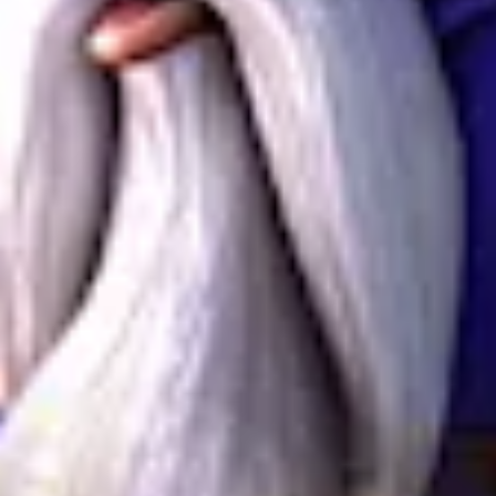
Aanbieders
Amusnet
BetMan
PragmaticPlay
EGT Digital
Greentube
BetSoft
Endorphina
Gaming1
WorldMatch
Evolution
Zie meer