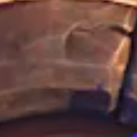
Alkemor's Tower
Log u in en speel voor echt geld
Log in
of
Speel gratis
Geen account?
Registreer