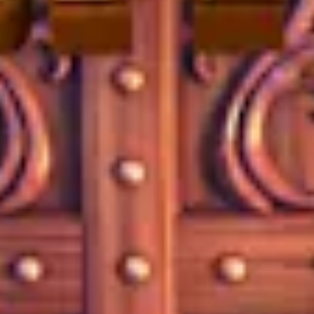
Algemene Voorwaarden
Privacyverklaring
cookieverklaring
Kies taal
:
EN
FR
NL
RO
TR
BG
PL
RU
IT
DE
ES
TH
ZH
UK