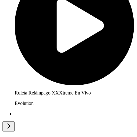
Ruleta Relámpago XXXtreme En Vivo
Evolution