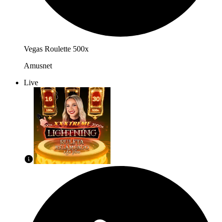
Vegas Roulette 500x
Amusnet
Live