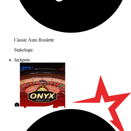
Classic Auto Roulette
Stakelogic
Jackpots