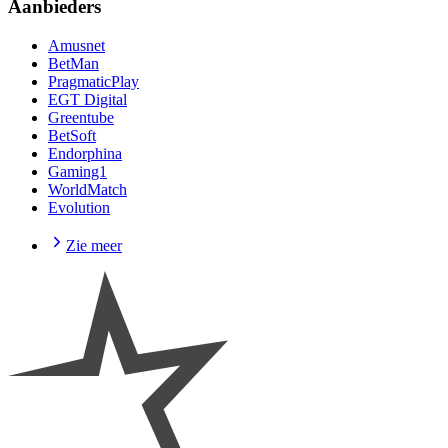
Aanbieders
Amusnet
BetMan
PragmaticPlay
EGT Digital
Greentube
BetSoft
Endorphina
Gaming1
WorldMatch
Evolution
Zie meer