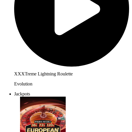
XXXTreme Lightning Roulette
Evolution
Jackpots