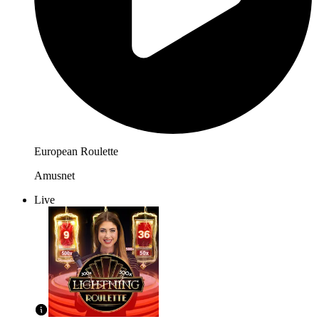
European Roulette
Amusnet
Live