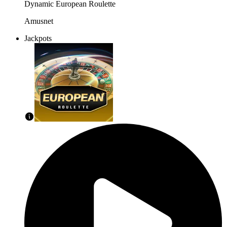
Dynamic European Roulette
Amusnet
Jackpots