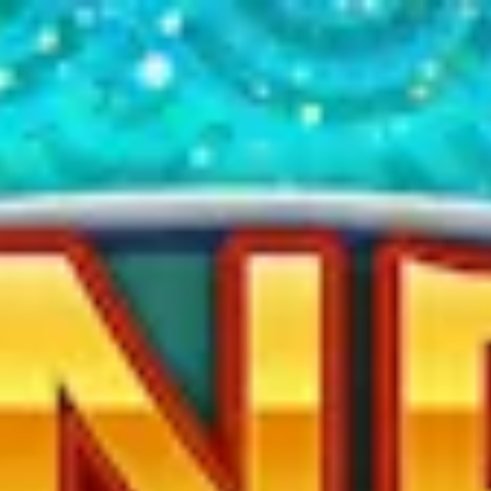
NL
GAMES
PROMOS
TOERNOOIEN
XTRA PAYOUT
STARHUB
Registreren
Log in
Spellen
Promo
Xtra Payout
STARHUB