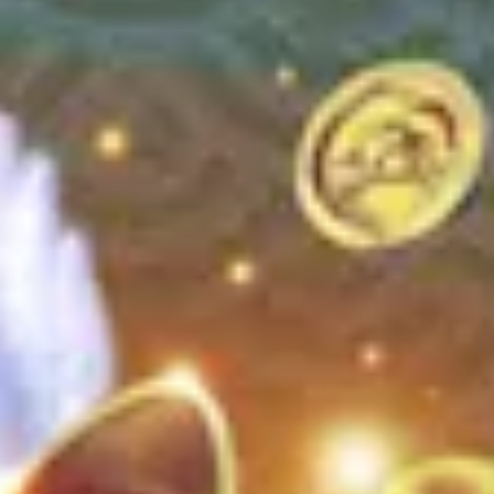
Algemene Voorwaarden
Privacyverklaring
cookieverklaring
Kies taal
:
EN
FR
NL
RO
TR
BG
PL
RU
IT
DE
ES
TH
ZH
UK