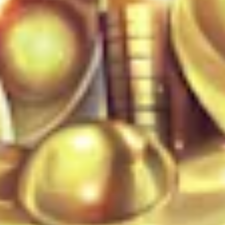
Gokken kan verslavend zijn. Stop op tijd! Meer info
op
www.stopoptijd.be
Deze website wordt beheerd door BVBA Ramses met