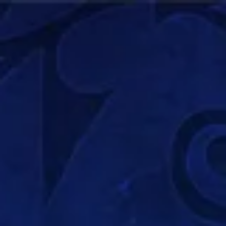
NL
GAMES
PROMOS
TOERNOOIEN
XTRA PAYOUT
STARHUB
Registreren
Log in
Spellen
Promo
Xtra Payout
STARHUB