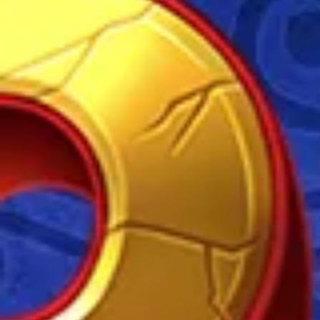
Informatie
ALLE GAMES
TOERNOOIEN
PROMOS
SPEELHALLEN
HELP
Categorieën