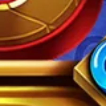
Jackpot Games
Dice Slots
Buy Bonus
Classic Dice
Blackjack
Roulette
Table Games
Video Poker
Sic Bo
Thema's
Animal
Mythology
Sci Fi
Movies And TV
Sport Slots
Fruit Slots
Avonturen En Ontdekkers
Heroes And Villains
Cute And Bubbly
Scary Slots
Zie meer