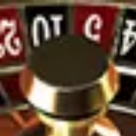
NL
GAMES
PROMOS
TOERNOOIEN
XTRA PAYOUT
STARHUB
Registreren
Log in
Spellen
Promo
Xtra Payout
STARHUB