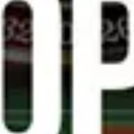
Jackpot Games
Dice Slots
Buy Bonus
Classic Dice
Blackjack
Roulette
Table Games
Video Poker
Sic Bo
Thema's
Animal
Mythology
Sci Fi
Movies And TV
Sport Slots
Fruit Slots
Avonturen En Ontdekkers
Heroes And Villains
Cute And Bubbly
Scary Slots
Zie meer