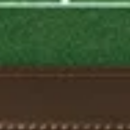
Gokken kan verslavend zijn. Stop op tijd! Meer info
op
www.stopoptijd.be
Deze website wordt beheerd door BVBA Ramses met