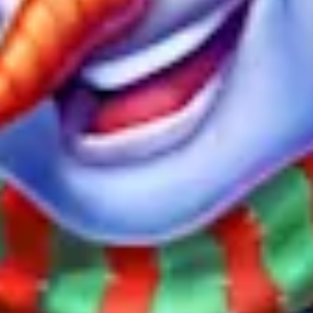
Jackpot Games
Dice Slots
Buy Bonus
Classic Dice
Blackjack
Roulette
Table Games
Video Poker
Sic Bo
Thema's
Animal
Mythology
Sci Fi
Movies And TV
Sport Slots
Fruit Slots
Avonturen En Ontdekkers
Heroes And Villains
Cute And Bubbly
Scary Slots
Zie meer