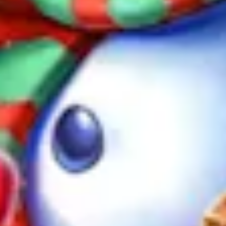
Aanbieders
Amusnet
BetMan
PragmaticPlay
EGT Digital
Greentube
BetSoft
Endorphina
Gaming1
WorldMatch
Evolution
Zie meer