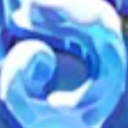
Gokken kan verslavend zijn. Stop op tijd! Meer info
op
www.stopoptijd.be
Deze website wordt beheerd door BVBA Ramses met