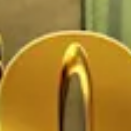
Aanbieders
Amusnet
BetMan
PragmaticPlay
EGT Digital
Greentube
BetSoft
Endorphina
Gaming1
WorldMatch
Evolution
Zie meer