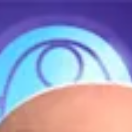
NL
GAMES
PROMOS
TOERNOOIEN
XTRA PAYOUT
STARHUB
Registreren
Log in
Spellen
Promo
Xtra Payout
STARHUB