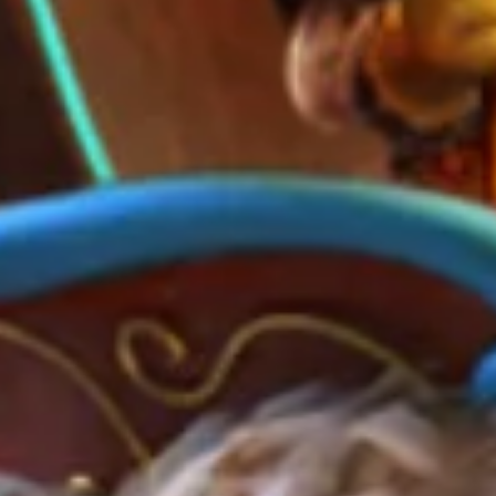
Jackpot Games
Dice Slots
Buy Bonus
Classic Dice
Blackjack
Roulette
Table Games
Video Poker
Sic Bo
Thema's
Animal
Mythology
Sci Fi
Movies And TV
Sport Slots
Fruit Slots
Avonturen En Ontdekkers
Heroes And Villains
Cute And Bubbly
Scary Slots
Zie meer