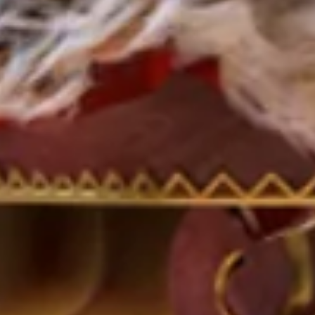
Aanbieders
Amusnet
BetMan
PragmaticPlay
EGT Digital
Greentube
BetSoft
Endorphina
Gaming1
WorldMatch
Evolution
Zie meer