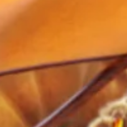
Yak Yeti & Roll
Log u in en speel voor echt geld
Log in
of
Speel gratis
Geen account?
Registreer