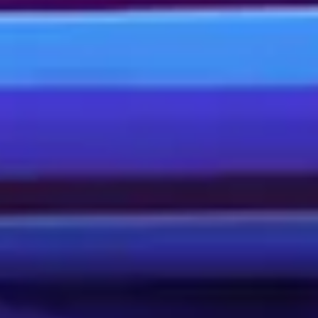
Gokken kan verslavend zijn. Stop op tijd! Meer info
op
www.stopoptijd.be
Deze website wordt beheerd door BVBA Ramses met