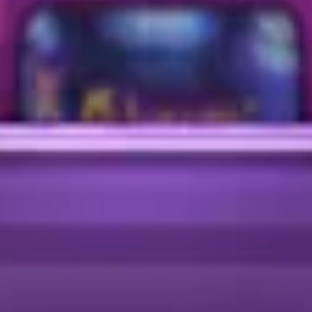
Hot Lucky 7’s ™
Log u in en speel voor echt geld
Log in
of
Speel gratis
Geen account?
Registreer