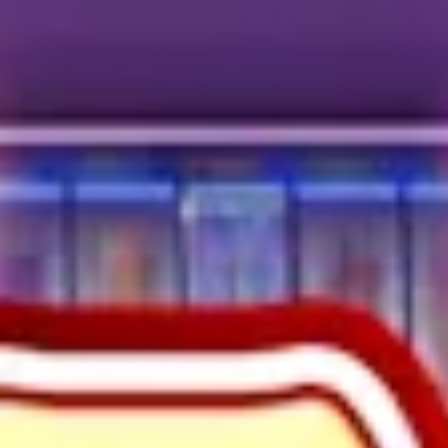
Informatie
ALLE GAMES
TOERNOOIEN
PROMOS
SPEELHALLEN
HELP
Categorieën