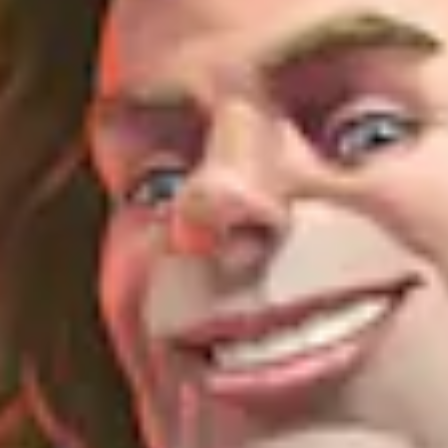
Ancient Troy Dice
Log u in en speel voor echt geld
Log in
of
Speel gratis
Geen account?
Registreer