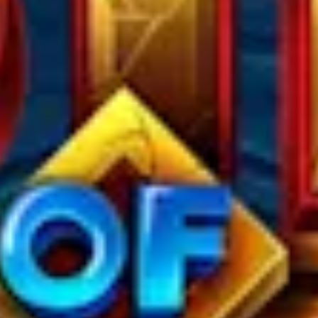
Coins of Ra Power – Hold &
Win
Conectează-te și joacă cu bani reali
Conectare
sau
Joacă gratuit