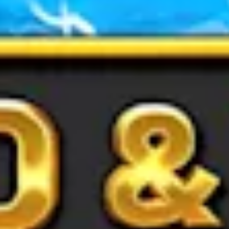
Termeni și condiții
Declarație de confidențialitate
declarație fișier cookie
Alege limba
:
EN
FR
NL
RO
TR
BG
PL
RU
IT
DE
ES
TH
ZH
UK