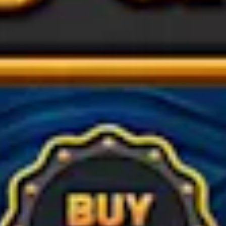
Jocurile de noroc pot crea dependență. Oprește-te la timp! Mai
multe informații la
www.stopoptijd.be
-
www.arretezvousatemps.be