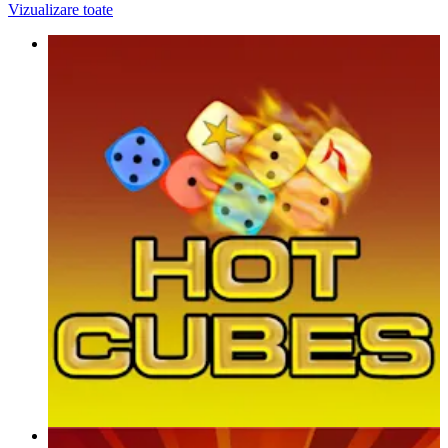
Vizualizare toate
Recomandat