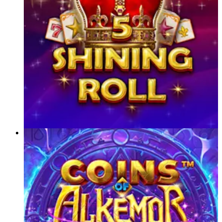
Recomandat