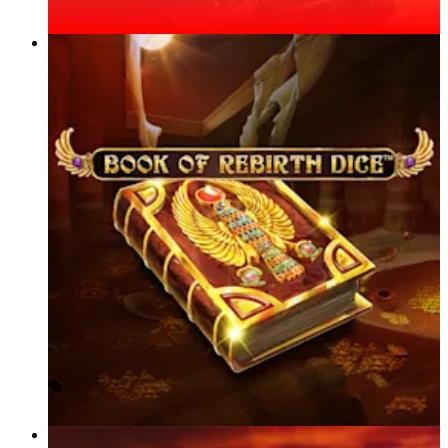
Recomandat