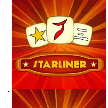
Recomandat
Recomandat