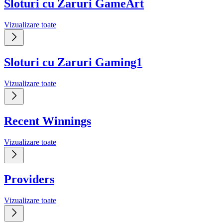
Sloturi cu Zaruri GameArt
Vizualizare toate
Sloturi cu Zaruri Gaming1
Vizualizare toate
Recent Winnings
Vizualizare toate
Providers
Vizualizare toate