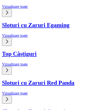
Vizualizare toate
Sloturi cu Zaruri Egaming
Vizualizare toate
Top Câștiguri
Vizualizare toate
Sloturi cu Zaruri Red Panda
Vizualizare toate