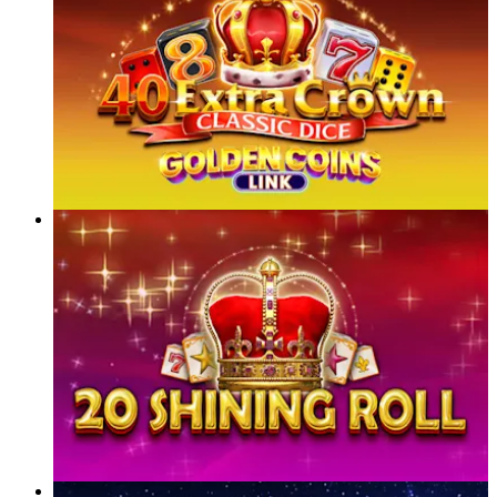
Recomandat