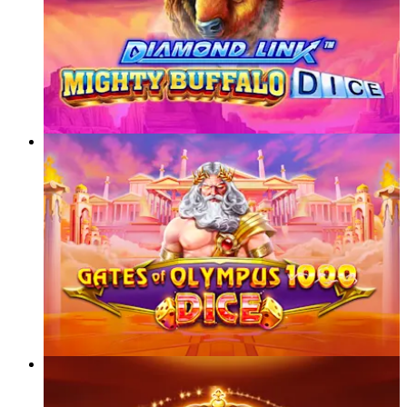
Recomandat
Recomandat