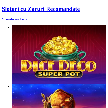
Sloturi cu Zaruri Recomandate
Vizualizare toate
Recomandat
Recomandat