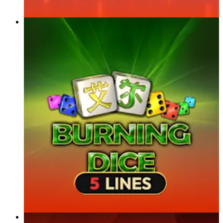
Jackpoturi