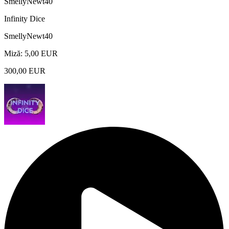
SmellyNewt40
Infinity Dice
SmellyNewt40
Miză: 5,00 EUR
300,00 EUR