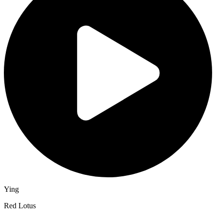
Ying
Red Lotus