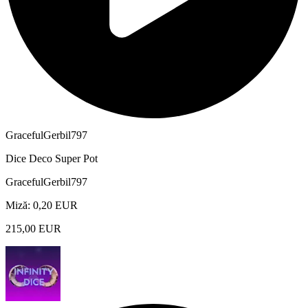
GracefulGerbil797
Dice Deco Super Pot
GracefulGerbil797
Miză: 0,20 EUR
215,00 EUR