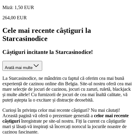
Miză: 1,50 EUR
264,00 EUR
Cele mai recente câștiguri la
Starcasinodice
Câștiguri incitante la Starcasinodice!
Arată mai multe
La Starcasinodice, ne mândrim cu faptul că oferim cea mai bună
experiență de cazinou online din Belgia. Site-ul nostru oferă cea mai
mare selecție de jocuri de cazinou, jocuri cu zaruri, ruletă, blackjack
și multe altele! Cu furnizorii de jocuri de cea mai înaltă calitate, vă
puteți aștepta la o excitare și distracție deosebită.
Curioși în privința celor mai recente câștiguri? Nu mai căutați!
Această pagină vă oferă o prezentare generală a
celor mai recente
câștiguri
înregistrate pe site-ul nostru. Fiți la curent cu câștigurile
mari și lăsați-vă inspirați să încercați norocul la jocurile noastre de
cazinou fascinante.