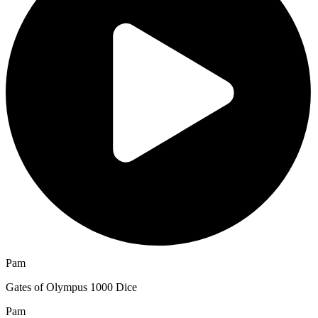
Pam
Gates of Olympus 1000 Dice
Pam