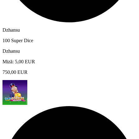
Dzhansu
100 Super Dice
Dzhansu
Miză: 5,00 EUR
750,00 EUR