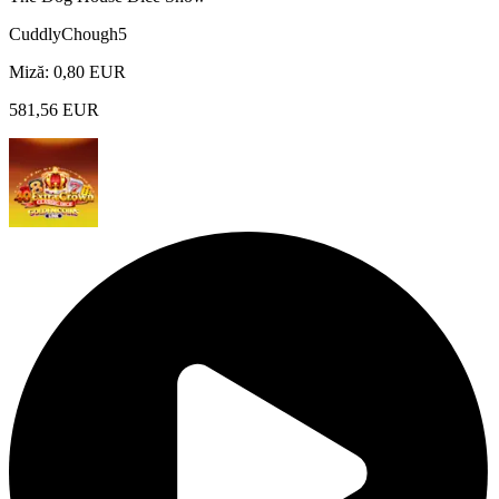
CuddlyChough5
Miză: 0,80 EUR
581,56 EUR