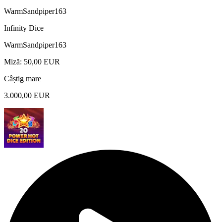
WarmSandpiper163
Infinity Dice
WarmSandpiper163
Miză: 50,00 EUR
Câștig mare
3.000,00 EUR