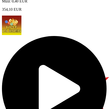
Miză: 0,40 EUR
354,10 EUR