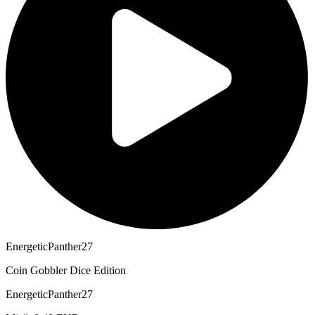
EnergeticPanther27
Coin Gobbler Dice Edition
EnergeticPanther27