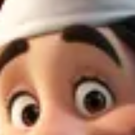
Informații
TOATE JOCURILE
TOURNAMENTE
PROMOS
Săli de jocuri
Ajutor
Categorii