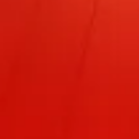
Jocurile de noroc pot crea dependență. Oprește-te la timp! Mai
multe informații la
www.stopoptijd.be
-
www.arretezvousatemps.be
Acest site este operat de BVBA Ramses, al cărei sediu social este