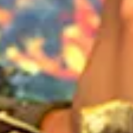
Informații
TOATE JOCURILE
TOURNAMENTE
PROMOS
Săli de jocuri
Ajutor
Categorii