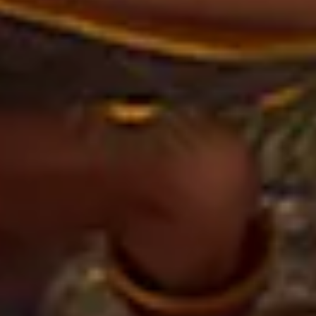
Jocurile de noroc pot crea dependență. Oprește-te la timp! Mai
multe informații la
www.stopoptijd.be
-
www.arretezvousatemps.be
Acest site este operat de BVBA Ramses, al cărei sediu social este