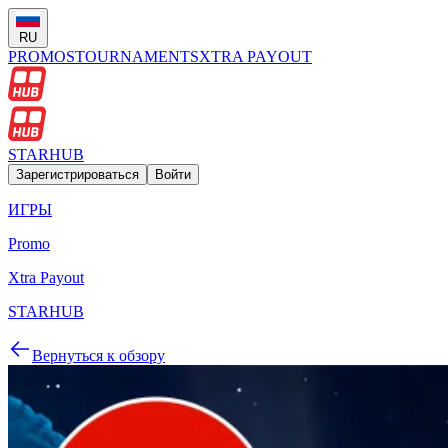
RU
PROMOS
TOURNAMENTS
XTRA PAYOUT
STARHUB
Зарегистрироваться
Войти
ИГРЫ
Promo
Xtra Payout
STARHUB
Вернуться к обзору