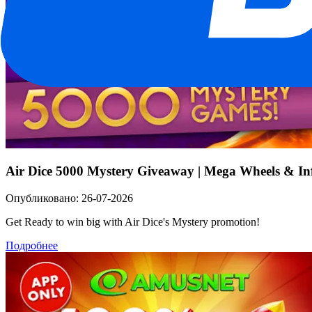
Air Dice 5000 Mystery Giveaway | Mega Wheels & Inf
Опубликовано
:
26-07-2026
Get Ready to win big with Air Dice's Mystery promotion!
Подробнее