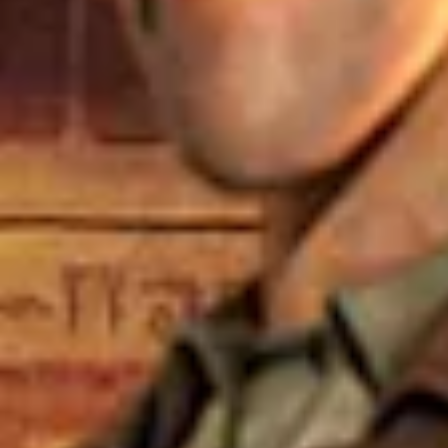
Jackpot Games
Dice Slots
Buy Bonus
Classic Dice
Blackjack
Roulette
Table Games
Video Poker
Sic Bo
Темы
Animal
Mythology
Sci Fi
Movies And TV
Sport Slots
Fruit Slots
Adventures And Explorers
Heroes And Villains
Cute And Bubbly
Scary Slots
Подробнее