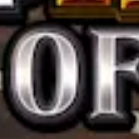
Условия и положения
Заявление о конфиденциальности
декларация о файлах cookie
Выберите язык
:
EN
FR
NL
RO
TR
BG
PL
RU
IT
DE
ES
TH
ZH
UK