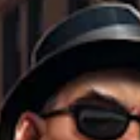
The Slotfather: Book of Wins -
Hold & Win™
Войдите в систему и играйте на реальные деньги
Войти
или
Играть бесплатно