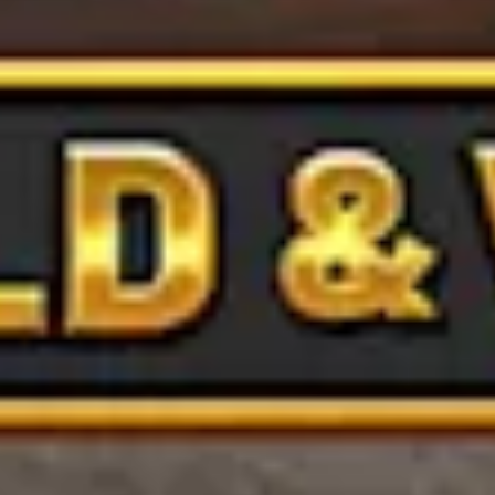
Gambling can be addictive. Stop in time! More info
at
www.stopoptijd.be
-
www.arretezvousatemps.be