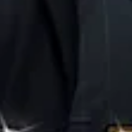
Подробнее
Поставщики
Amusnet
BetMan
PragmaticPlay
EGT Digital
Greentube
BetSoft
Endorphina
Gaming1
WorldMatch
Evolution
Подробнее