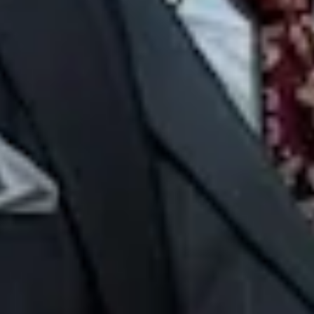
Jackpot Games
Dice Slots
Buy Bonus
Classic Dice
Blackjack
Roulette
Table Games
Video Poker
Sic Bo
Темы
Animal
Mythology
Sci Fi
Movies And TV
Sport Slots
Fruit Slots
Adventures And Explorers
Heroes And Villains
Cute And Bubbly
Scary Slots