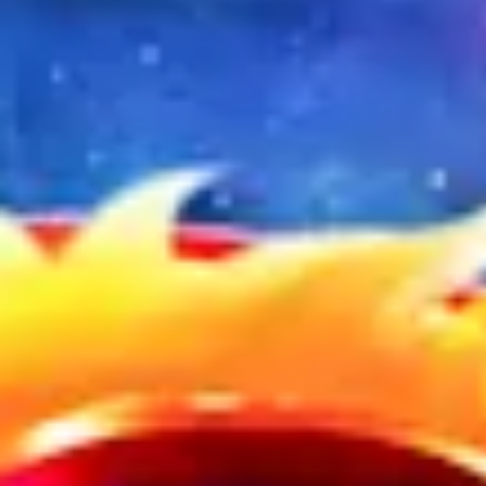
ไม่มีบัญชี?
เข้าร่วมเลย
ข้อมูล
ALL GAMES
TOURNAMENTS
PROMOS
LOCATIONS
HELP