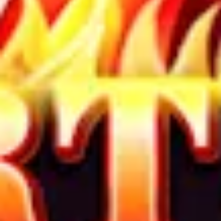
ดูเพิ่ม
ผู้ให้บริการ
Amusnet
BetMan
PragmaticPlay
EGT Digital
Greentube
BetSoft
Endorphina
Gaming1
WorldMatch
Evolution
ดูเพิ่ม