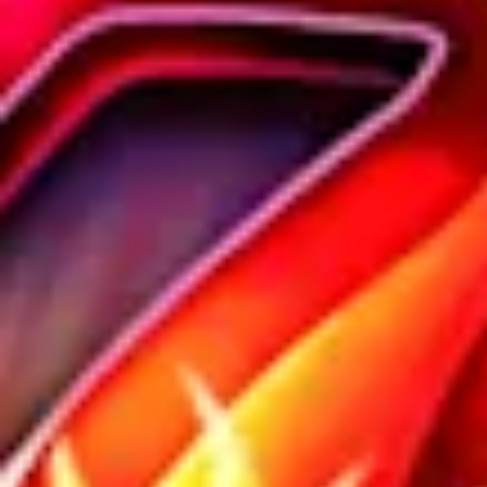
หมวดหมู่
Jackpot Games
Dice Slots
Buy Bonus
Classic Dice
Blackjack
Roulette
Table Games
Video Poker
Sic Bo
ธีม
Animal
Mythology
Sci Fi
Movies And TV
Sport Slots
Fruit Slots
Adventures And Explorers
Heroes And Villains
Cute And Bubbly
Scary Slots