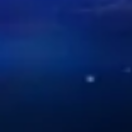
EN
FR
NL
RO
TR
BG
PL
RU
IT
DE
ES
TH
ZH
UK