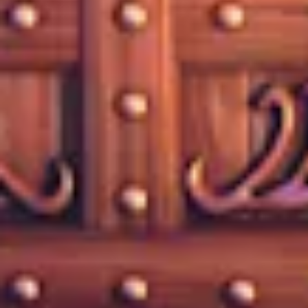
EN
FR
NL
RO
TR
BG
PL
RU
IT
DE
ES
TH
ZH
UK