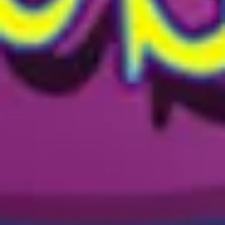
ข้อกำหนดและเงื่อนไข
คำชี้แจงสิทธิส่วนบุคคล
ประกาศคุกกี้
เลือกภาษา
: