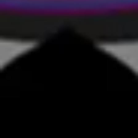
EN
FR
NL
RO
TR
BG
PL
RU
IT
DE
ES
TH
ZH
UK