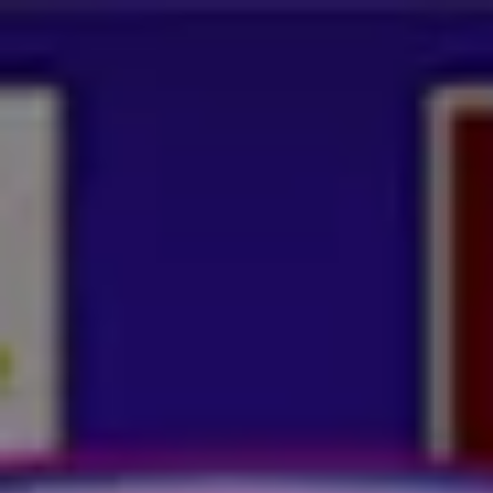
TH
PROMOS
TOURNAMENTS
XTRA PAYOUT
STARHUB
ลงทะเบียน
เข้าสู่ระบบ
Games
Promo
Xtra Payout
STARHUB