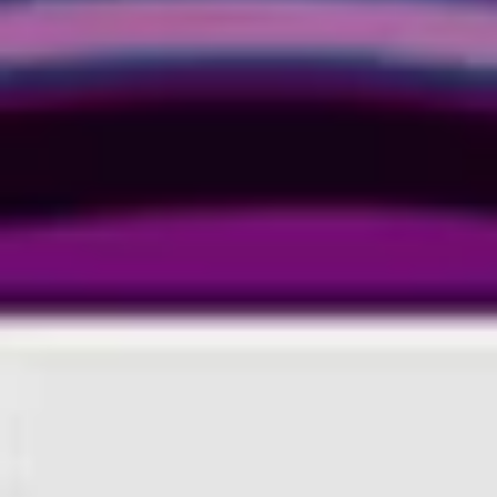
Deuces Wild
เข้าสู่ระบบแล้วเล่นด้วยเงินจริง
เข้าสู่ระบบ
หรือ
เล่นฟรี