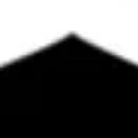
หมวดหมู่
Jackpot Games
Dice Slots
Buy Bonus
Classic Dice
Blackjack
Roulette
Table Games
Video Poker
Sic Bo
ธีม
Animal
Mythology
Sci Fi
Movies And TV
Sport Slots
Fruit Slots
Adventures And Explorers
Heroes And Villains
Cute And Bubbly
Scary Slots