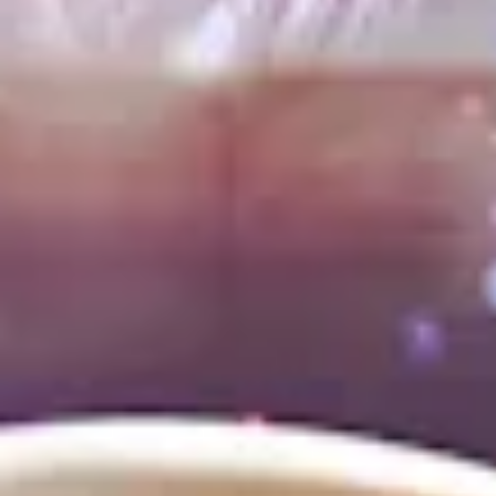
Hat Trick Hero
เข้าสู่ระบบแล้วเล่นด้วยเงินจริง
เข้าสู่ระบบ
หรือ
เล่นฟรี