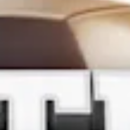
ไม่มีบัญชี?
เข้าร่วมเลย
ข้อมูล
ALL GAMES
TOURNAMENTS
PROMOS
LOCATIONS
HELP