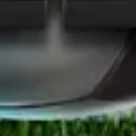
ข้อกำหนดและเงื่อนไข
คำชี้แจงสิทธิส่วนบุคคล
ประกาศคุกกี้
เลือกภาษา
: