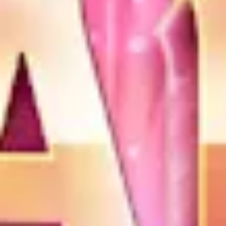
หมวดหมู่
Jackpot Games
Dice Slots
Buy Bonus
Classic Dice
Blackjack
Roulette
Table Games
Video Poker
Sic Bo
ธีม
Animal
Mythology
Sci Fi
Movies And TV
Sport Slots
Fruit Slots
Adventures And Explorers
Heroes And Villains
Cute And Bubbly
Scary Slots