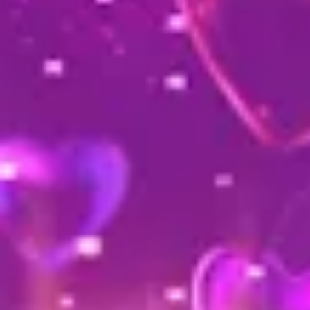
Hearts Desire
เข้าสู่ระบบแล้วเล่นด้วยเงินจริง
เข้าสู่ระบบ
หรือ
เล่นฟรี