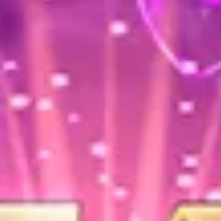
ไม่มีบัญชี?
เข้าร่วมเลย
ข้อมูล
ALL GAMES
TOURNAMENTS
PROMOS
LOCATIONS
HELP