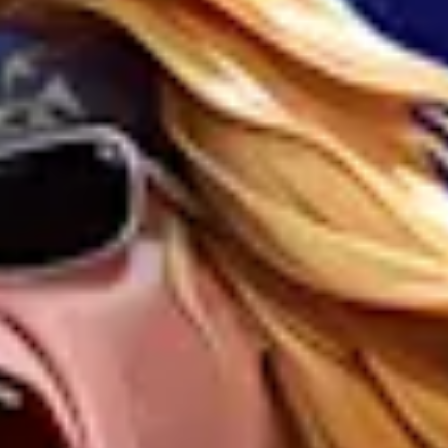
Rockstar World Tour – Hold &
Win
เข้าสู่ระบบแล้วเล่นด้วยเงินจริง
เข้าสู่ระบบ
หรือ