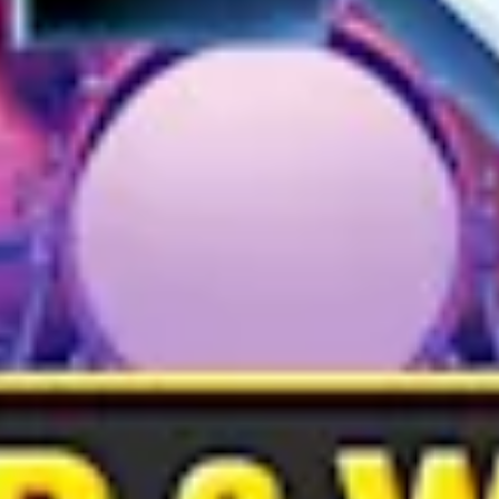
เลือกภาษา
:
EN
FR
NL
RO
TR
BG
PL
RU
IT
DE
ES
TH
ZH
UK