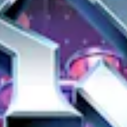
ข้อกำหนดและเงื่อนไข
คำชี้แจงสิทธิส่วนบุคคล
ประกาศคุกกี้