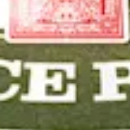
ไม่มีบัญชี?
เข้าร่วมเลย
ข้อมูล
ALL GAMES
TOURNAMENTS
PROMOS
LOCATIONS
HELP