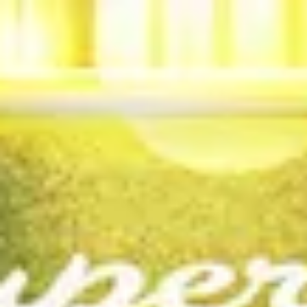
TH
PROMOS
TOURNAMENTS
XTRA PAYOUT
STARHUB
ลงทะเบียน
เข้าสู่ระบบ
Games
Promo
Xtra Payout
STARHUB