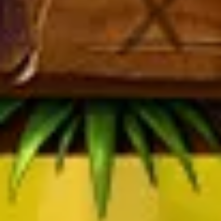
EN
FR
NL
RO
TR
BG
PL
RU
IT
DE
ES
TH
ZH
UK