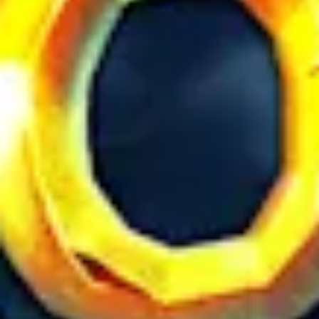
ดูเพิ่ม
ผู้ให้บริการ
Amusnet
BetMan
PragmaticPlay
EGT Digital
Greentube
BetSoft
Endorphina
Gaming1
WorldMatch
Evolution
ดูเพิ่ม