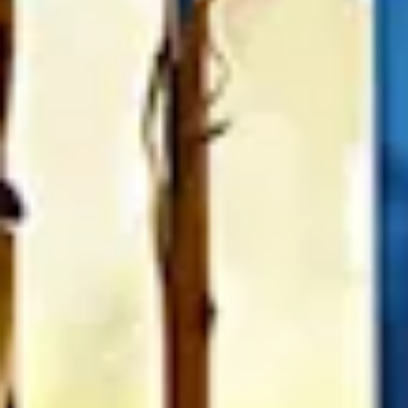
ไม่มีบัญชี?
เข้าร่วมเลย
ข้อมูล
ALL GAMES
TOURNAMENTS
PROMOS
LOCATIONS
HELP