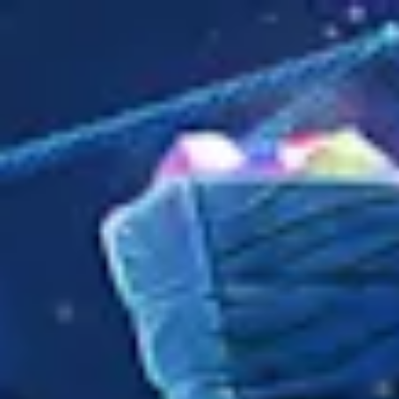
TH
PROMOS
TOURNAMENTS
XTRA PAYOUT
STARHUB
ลงทะเบียน
เข้าสู่ระบบ
Games
Promo
Xtra Payout
STARHUB