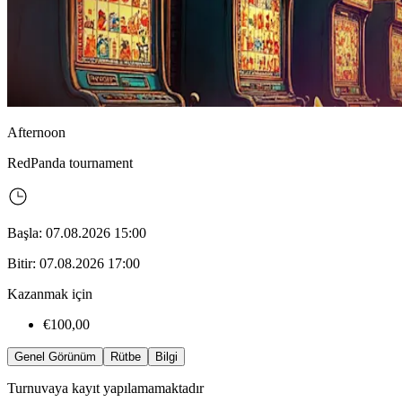
Afternoon
RedPanda
tournament
Başla: 07.08.2026 15:00
Bitir: 07.08.2026 17:00
Kazanmak için
€100,00
Genel Görünüm
Rütbe
Bilgi
Turnuvaya kayıt yapılamamaktadır