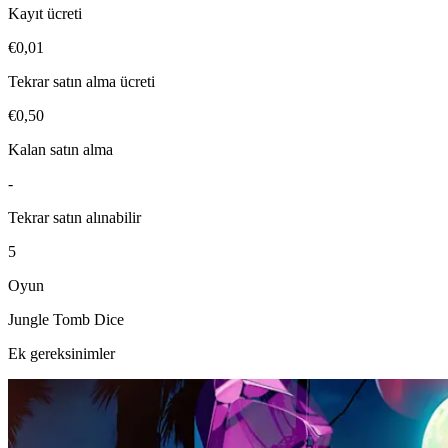
Kayıt ücreti
€0,01
Tekrar satın alma ücreti
€0,50
Kalan satın alma
-
Tekrar satın alınabilir
5
Oyun
Jungle Tomb Dice
Ek gereksinimler