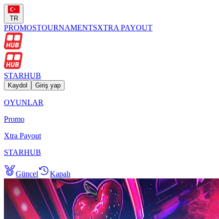
TR
PROMOS
TOURNAMENTS
XTRA PAYOUT
STARHUB
Kaydol
Giriş yap
OYUNLAR
Promo
Xtra Payout
STARHUB
Güncel
Kapalı