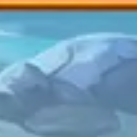
Gambling can be addictive. Stop in time! More info
at
www.stopoptijd.be
-
www.arretezvousatemps.be
This website is operated by BVBA Ramses whose registered office