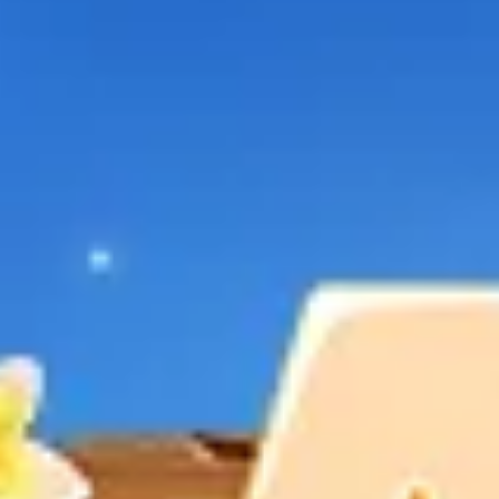
Інформація
ВСІ ІГРИ
ТУРНІРИ
PROMOS
LOCATIONS
HELP
Категорії