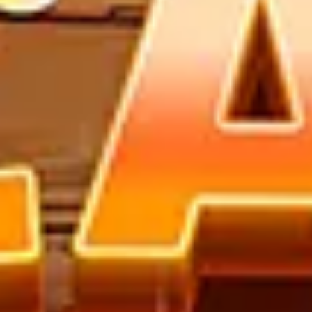
Jackpot Games
Dice Slots
Buy Bonus
Classic Dice
Blackjack
Roulette
Table Games
Video Poker
Sic Bo
Теми
Animal
Mythology
Sci Fi
Movies And TV
Sport Slots
Fruit Slots
Adventures And Explorers
Heroes And Villains
Cute And Bubbly
Scary Slots
Бачити більше