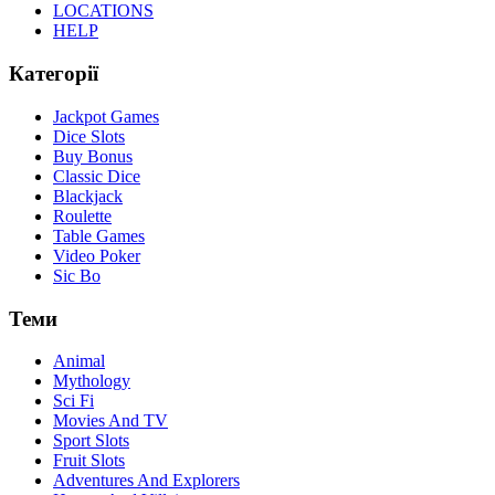
LOCATIONS
HELP
Категорії
Jackpot Games
Dice Slots
Buy Bonus
Classic Dice
Blackjack
Roulette
Table Games
Video Poker
Sic Bo
Теми
Animal
Mythology
Sci Fi
Movies And TV
Sport Slots
Fruit Slots
Adventures And Explorers