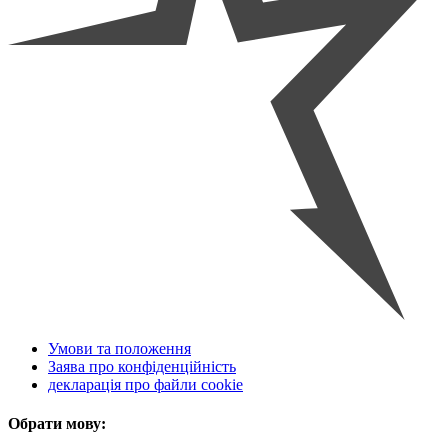
Умови та положення
Заява про конфіденційність
декларація про файли cookie
Обрати мову
: